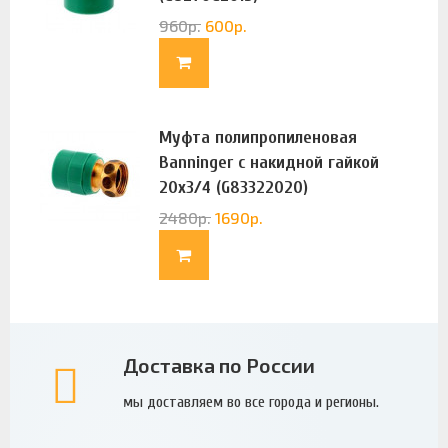
960
р.
600
р.
Муфта полипропиленовая
Banninger с накидной гайкой
20х3/4 (G83322020)
2480
р.
1690
р.
Доставка по России
мы доставляем во все города и регионы.