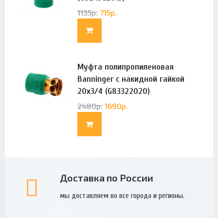
1135
р.
715
р.
Муфта полипропиленовая
Banninger с накидной гайкой
20х3/4 (G83322020)
2480
р.
1690
р.
Доставка по России
мы доставляем во все города и регионы.