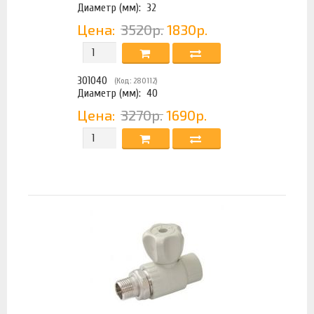
Диаметр (мм):
32
Цена:
3520р.
1830р.
301040
(Код: 280112)
Диаметр (мм):
40
Цена:
3270р.
1690р.