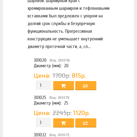
шаровой. Шарнирный кран с
хромированным шарниром и тефлоновыми
вставками был предложен с упором на
долгий срок службы и безупречную
функциональность. Прогрессивная
конструкция не уменьшает внутренний
диаметр проточной части, а, сл...
301020
(Код: 280076)
Диаметр (мм):
20
Цена:
1700р.
815р.
301025
(Код: 280075)
Диаметр (мм):
25
Цена:
2245р.
1120р.
301032
(Код: 280077)