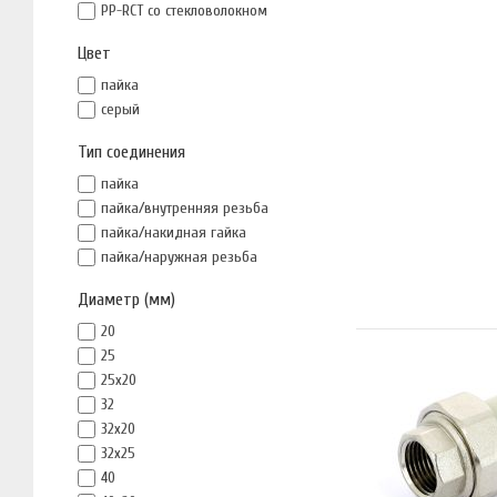
PP-RCT со стекловолокном
Цвет
пайка
серый
Тип соединения
пайка
пайка/внутренняя резьба
пайка/накидная гайка
пайка/наружная резьба
Диаметр (мм)
20
25
25x20
32
32x20
32x25
40