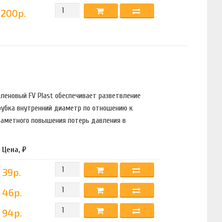
200р.
иленовый FV Plast обеспечивает разветвление
рубка внутренний диаметр по отношению к
заметного повышения потерь давления в
Цена, ₽
39р.
46р.
94р.