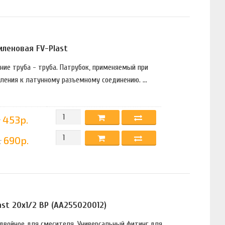
леновая FV-Plast
ение труба - труба. Патрубок, применяемый при
ления к латунному разъемному соединению. ...
453р.
.
690р.
st 20х1/2 ВР (AA255020012)
о двойное для смесителя. Универсальный фитинг для