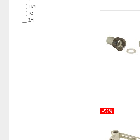
1 1/4
1/2
3/4
-53%