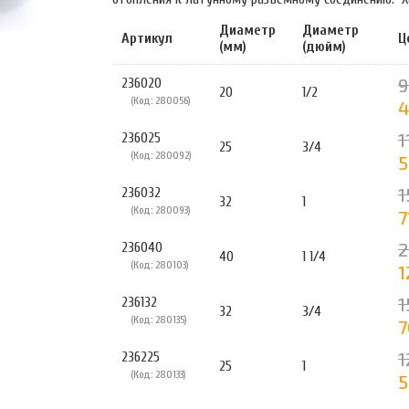
Диаметр
Диаметр
Артикул
Ц
(мм)
(дюйм)
9
236020
20
1/2
(Код: 280056)
4
1
236025
25
3/4
(Код: 280092)
5
1
236032
32
1
(Код: 280093)
7
2
236040
40
1 1/4
(Код: 280103)
1
1
236132
32
3/4
(Код: 280135)
7
1
236225
25
1
(Код: 280133)
5