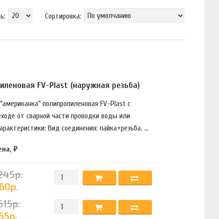
ь:
Сортировка:
леновая FV-Plast (наружная резьба)
 "американка" полипропиленовая FV-Plast с
еходе от сварной части проводки воды или
актеристики: Вид соединения: пайка+резьба. ...
ена, ₽
245р.
60р.
615р.
65р.