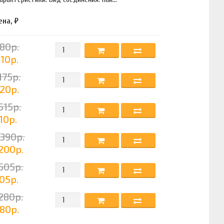
ена, ₽
80р.
10р.
175р.
20р.
515р.
10р.
390р.
200р.
505р.
05р.
280р.
80р.