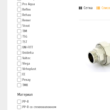
Pro Aqua
Сетка
Списо
Reflex
Rehau
Remer
Stout
TIM
TSG
TST
UNI-FITT
Unidelta
Valtec
Viega
Virhoplast
ЕЕ
Рехау
ТМК
Материал
PP-R
PP-R со стекловолокном