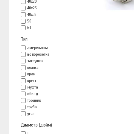
40x20
40x25
40x32
50
63
Тип
американка
водорозетка
заглушка
клипса
кран
крест
муфта
обвод
тройник
труба
угол
Диаметр (дюйм)
1