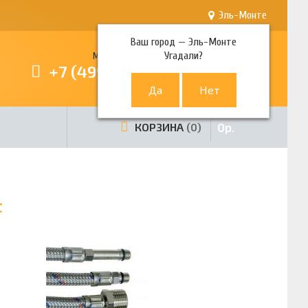
Эль-Монте
Ваш город —
Эль-Монте
Угадали?
Многоканальный телефон
+7 (499) 380-80-80
0
р.
КОРЗИНА
0
t