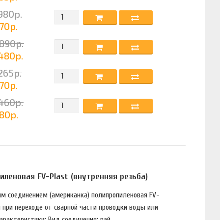
980р.
70р.
890р.
480р.
265р.
70р.
460р.
80р.
леновая FV-Plast (внутренняя резьба)
ым соединением (американка) полипропиленовая FV-
й при переходе от сварной части проводки воды или
актеристики: Вид соединения: пай...