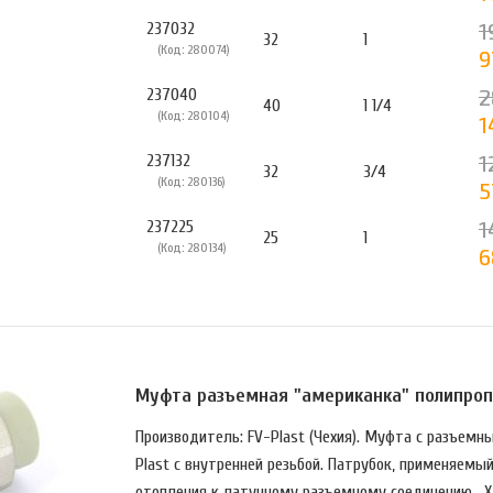
1
237032
32
1
(Код: 280074)
9
2
237040
40
1 1/4
(Код: 280104)
1
1
237132
32
3/4
(Код: 280136)
5
1
237225
25
1
(Код: 280134)
6
Муфта разъемная "американка" полипропи
Производитель: FV-Plast (Чехия). Муфта с разъемн
Plast с внутренней резьбой. Патрубок, применяемы
отопления к латунному разъемному соединению. Хар