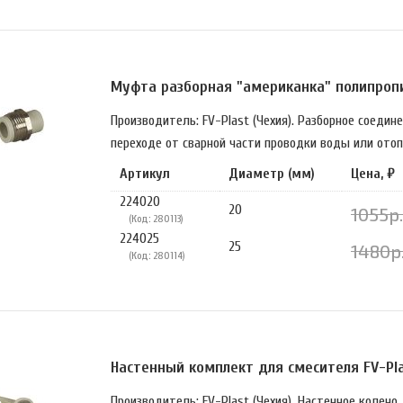
Муфта разборная "американка" полипропи
Производитель: FV-Plast (Чехия). Разборное соедин
переходе от сварной части проводки воды или отоп
Артикул
Диаметр (мм)
Цена, ₽
224020
20
1055р.
(Код: 280113)
224025
25
1480р
(Код: 280114)
Настенный комплект для смесителя FV-Pla
Производитель: FV-Plast (Чехия). Настенное колен