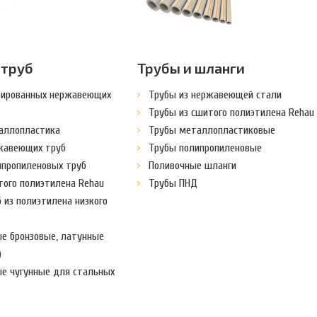
 труб
Трубы и шланги
рированных нержавеющих
Трубы из нержавеющей стали
Трубы из сшитого полиэтилена Rehau
аллопластика
Трубы металлопластиковые
жавеющих труб
Трубы полипропиленовые
ипропиленовых труб
Поливочные шланги
того полиэтилена Rehau
Трубы ПНД
 из полиэтилена низкого
ые бронзовые, латунные
)
ые чугунные для стальных