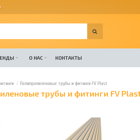
я
.
РЕНДЫ
О НАС
КОНТАКТЫ
фитинги
Полипропиленовые трубы и фитинги FV Plast
леновые трубы и фитинги FV Plas