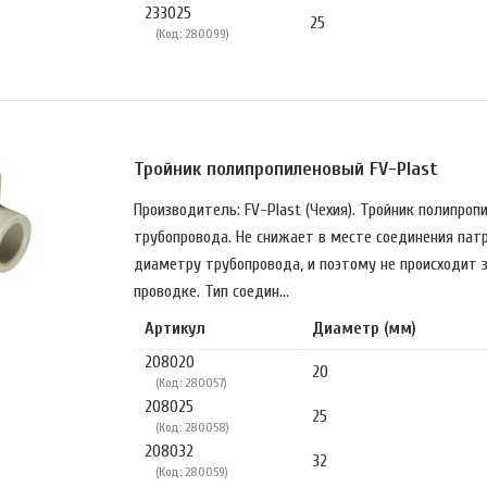
233025
25
(Код: 280099)
Тройник полипропиленовый FV-Plast
Производитель: FV-Plast (Чехия). Тройник полипроп
трубопровода. Не снижает в месте соединения пат
диаметру трубопровода, и поэтому не происходит 
проводке. Тип соедин...
Артикул
Диаметр (мм)
208020
20
(Код: 280057)
208025
25
(Код: 280058)
208032
32
(Код: 280059)