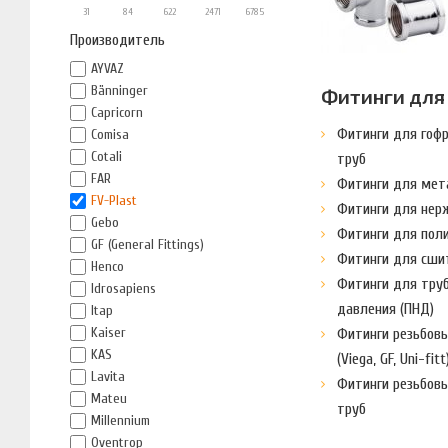
31
84
622
2471
6785
Производитель
AYVAZ
Bänninger
Фитинги для
Capricorn
Фитинги для гоф
Comisa
Cotali
труб
FAR
Фитинги для мет
FV-Plast
Фитинги для нер
Gebo
Фитинги для пол
GF (General Fittings)
Фитинги для сши
Henco
Фитинги для труб
Idrosapiens
давления (ПНД)
Itap
Kaiser
Фитинги резьбов
KAS
(Viega, GF, Uni-fitt
Lavita
Фитинги резьбов
Mateu
труб
Millennium
Oventrop