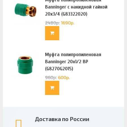
Banninger с накидной гайкой
20х3/4 (G83322020)
2480
р.
1690
р.
Муфта полипропиленовая
Banninger 20х1/2 ВР
(G8270G2015)
960
р.
600
р.
Доставка по России