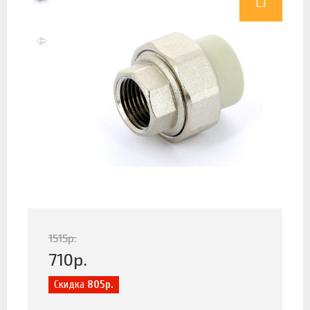
1515
р.
710
р.
Скидка
805р.