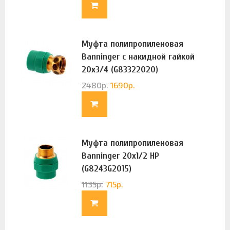
Муфта полипропиленовая
Banninger с накидной гайкой
20х3/4 (G83322020)
2480
р.
1690
р.
Муфта полипропиленовая
Banninger 20х1/2 НР
(G8243G2015)
1135
р.
715
р.