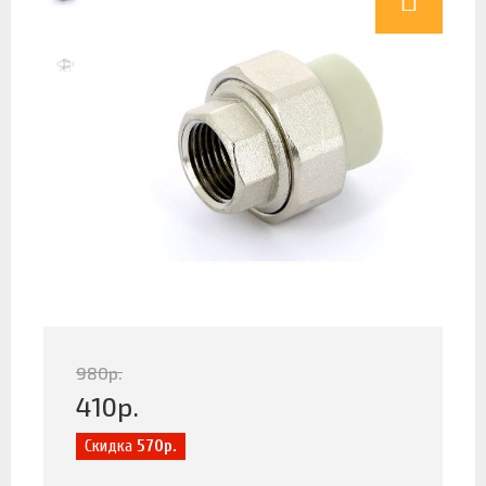
980
р.
410
р.
Скидка
570р.