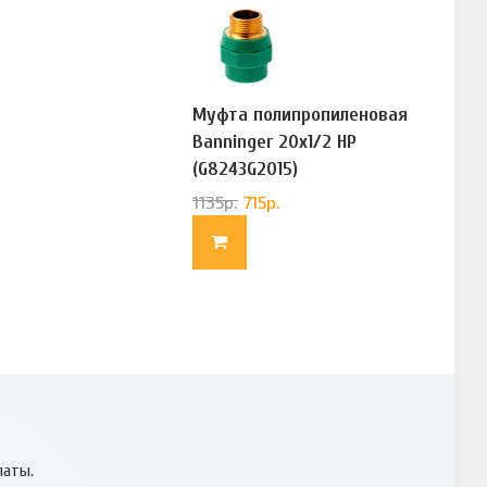
Муфта полипропиленовая
Banninger 20х1/2 НР
(G8243G2015)
1135
р.
715
р.
латы.