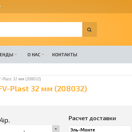
я
.
РЕНДЫ
О НАС
КОНТАКТЫ
-Plast 32 мм (208032)
V-Plast 32 мм (208032)
Расчет доставки
94
р.