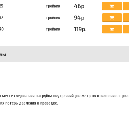
46р.
25
тройник
94р.
32
тройник
119р.
40
тройник
вы
в месте соединения патрубка внутренний диаметр по отношению к ди
ия потерь давления в проводке.