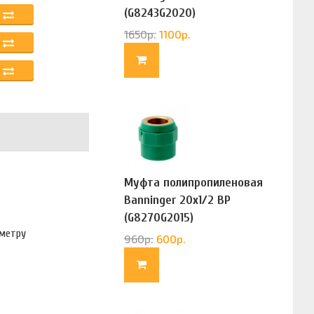
(G8243G2020)
1650
р.
1100
р.
Муфта полипропиленовая
Banninger 20х1/2 ВР
(G8270G2015)
аметру
960
р.
600
р.