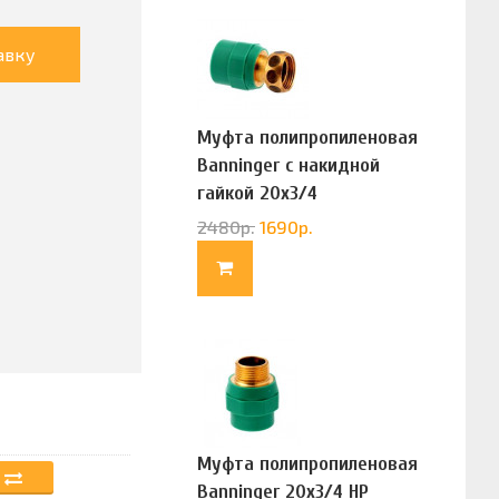
авку
Муфта полипропиленовая
Banninger с накидной
гайкой 20х3/4
(G83322020)
2480
р.
1690
р.
Муфта полипропиленовая
Banninger 20х3/4 НР