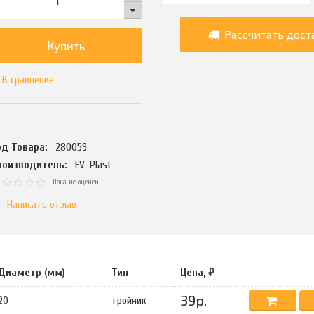
Рассчитать дост
Купить
В сравнение
од Товара:
280059
роизводитель:
FV-Plast
Пока не оценен
Написать отзыв
Диаметр (мм)
Тип
Цена, ₽
39р.
20
тройник