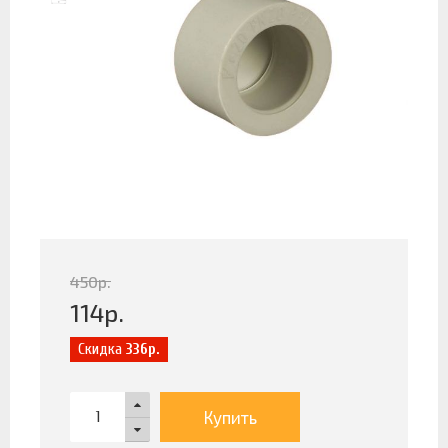
450
р.
114
р.
Скидка
336р.
Купить