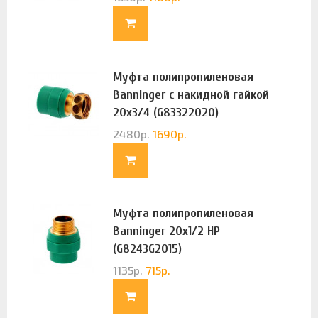
Муфта полипропиленовая
Banninger с накидной гайкой
20х3/4 (G83322020)
2480
р.
1690
р.
Муфта полипропиленовая
Banninger 20х1/2 НР
(G8243G2015)
1135
р.
715
р.