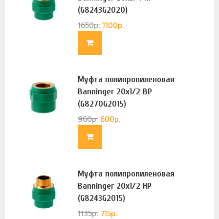
(G8243G2020)
1650
р.
1100
р.
Муфта полипропиленовая
Banninger 20х1/2 ВР
(G8270G2015)
960
р.
600
р.
Муфта полипропиленовая
Banninger 20х1/2 НР
(G8243G2015)
1135
р.
715
р.