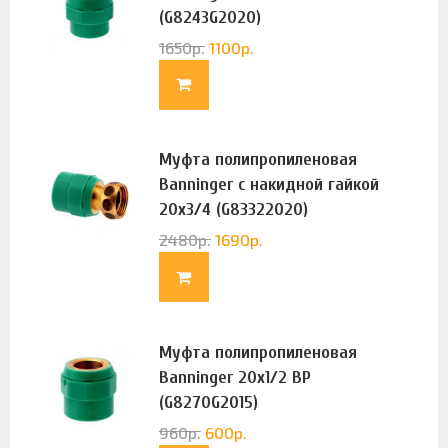
(G8243G2020)
1650
р.
1100
р.
Муфта полипропиленовая
Banninger с накидной гайкой
20х3/4 (G83322020)
2480
р.
1690
р.
Муфта полипропиленовая
Banninger 20х1/2 ВР
(G8270G2015)
960
р.
600
р.