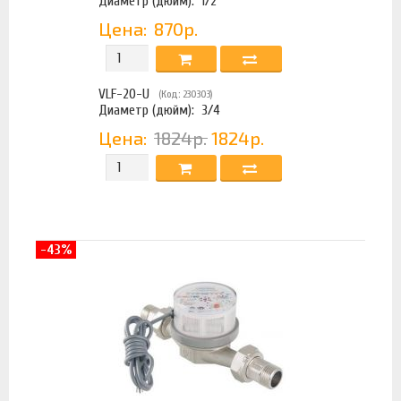
Диаметр (дюйм):
1/2
Цена:
870р.
VLF-20-U
(Код: 230303)
Диаметр (дюйм):
3/4
Цена:
1824р.
1824р.
-43%