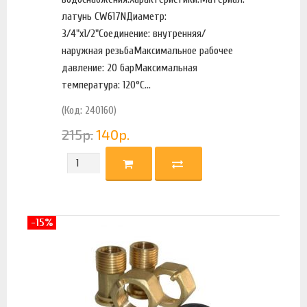
латунь CW617NДиаметр:
3/4"х1/2"Соединение: внутренняя/
наружная резьбаМаксимальное рабочее
давление: 20 барМаксимальная
температура: 120°С...
(Код: 240160)
215
р.
140
р.
-15%