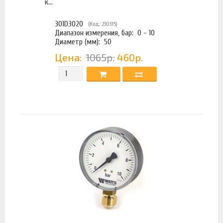
к...
301D3020
(Код: 230315)
Диапазон измерения, бар:
0 - 10
Диаметр (мм):
50
Цена:
1065р.
460р.