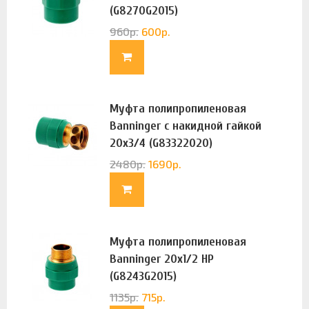
(G8270G2015)
960
р.
600
р.
Муфта полипропиленовая
Banninger с накидной гайкой
20х3/4 (G83322020)
2480
р.
1690
р.
Муфта полипропиленовая
Banninger 20х1/2 НР
(G8243G2015)
1135
р.
715
р.