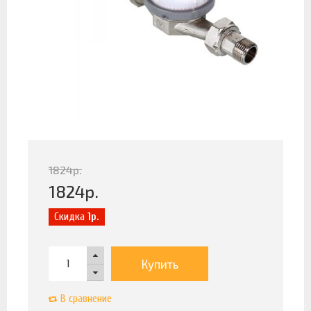
1824
р.
1824
р.
Скидка
1р.
Купить
В сравнение