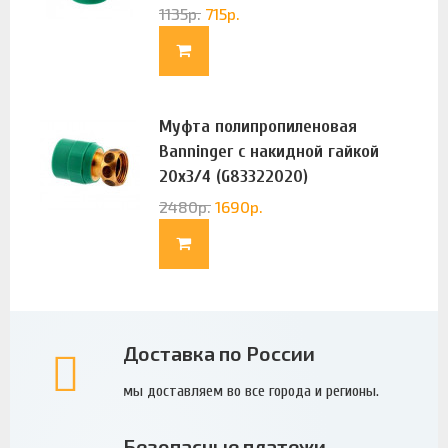
1135
р.
715
р.
Муфта полипропиленовая
Banninger с накидной гайкой
20х3/4 (G83322020)
2480
р.
1690
р.
Доставка по России
мы доставляем во все города и регионы.
Безопасные платежи