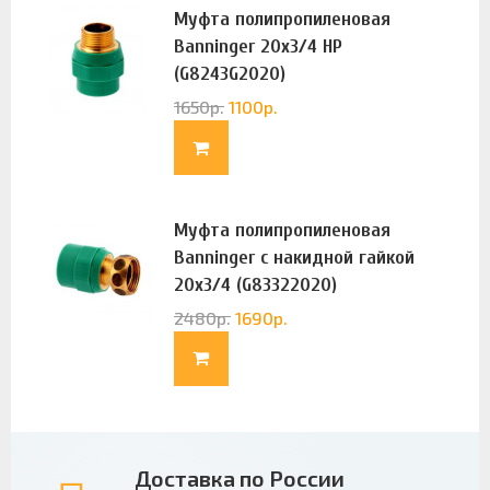
Муфта полипропиленовая
Banninger 20х3/4 НР
(G8243G2020)
1650
р.
1100
р.
Муфта полипропиленовая
Banninger с накидной гайкой
20х3/4 (G83322020)
2480
р.
1690
р.
Доставка по России