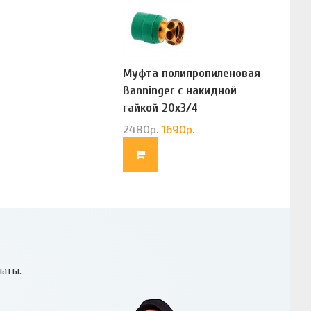
Муфта полипропиленовая
Banninger с накидной
гайкой 20х3/4
(G83322020)
2480
р.
1690
р.
латы.