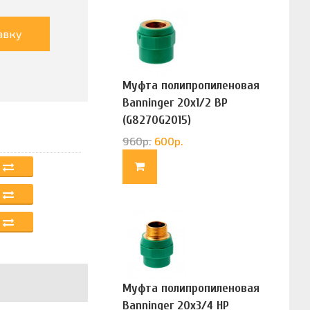
авку
Муфта полипропиленовая
Banninger 20х1/2 ВР
(G8270G2015)
960
р.
600
р.
Муфта полипропиленовая
Banninger 20х3/4 НР