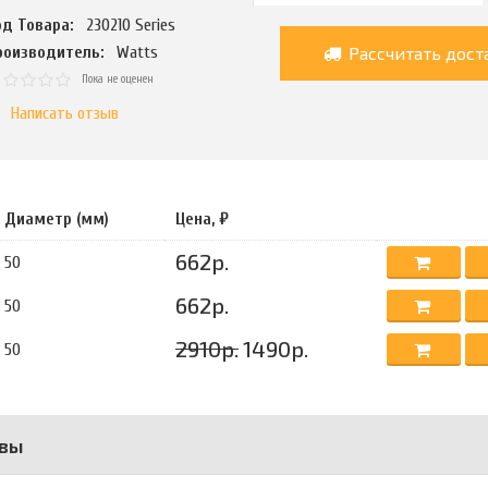
од Товара:
230210 Series
Рассчитать дост
роизводитель:
Watts
Пока не оценен
Написать отзыв
Диаметр (мм)
Цена, ₽
662р.
50
662р.
50
2910р.
1490р.
50
вы