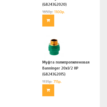
(G8243G2020)
1650
р.
1100
р.
Муфта полипропиленовая
Banninger 20х1/2 НР
(G8243G2015)
1135
р.
715
р.