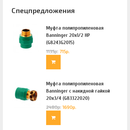
Спецпредложения
Муфта полипропиленовая
Banninger 20х1/2 НР
(G8243G2015)
1135
р.
715
р.
Муфта полипропиленовая
Banninger с накидной гайкой
20х3/4 (G83322020)
2480
р.
1690
р.