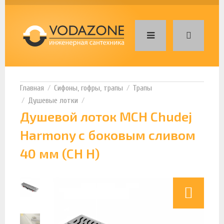
Сифоны, гофры, трапы
Трапы
Душевые лотки
Душевой лоток MCH Chudej
Harmony с боковым сливом
40 мм (CH H)