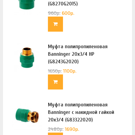
(G8270G2015)
960
р.
600
р.
Муфта полипропиленовая
Banninger 20х3/4 НР
(G8243G2020)
1650
р.
1100
р.
Муфта полипропиленовая
Banninger с накидной гайкой
20х3/4 (G83322020)
2480
р.
1690
р.