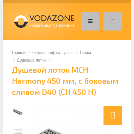
Сифоны, гофры, трапы
Трапы
Душевые лотки
Душевой лоток MCH
Harmony 450 мм, с боковым
сливом D40 (CH 450 H)