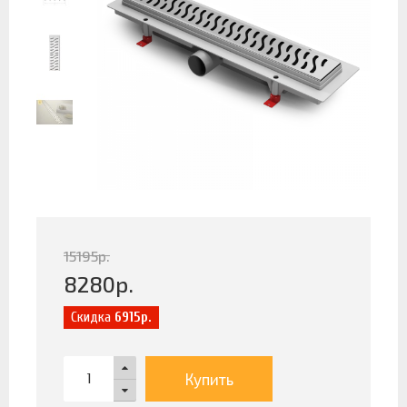
15195
р.
8280
р.
Скидка
6915р.
Купить