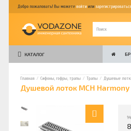
Добро пожаловать! Вы можете
войти
или
зарегистрироватьс
Б
КАТАЛОГ
Сифоны, гофры, трапы
Трапы
Душевые лотк
Душевой лоток MCH Harmony 3
1