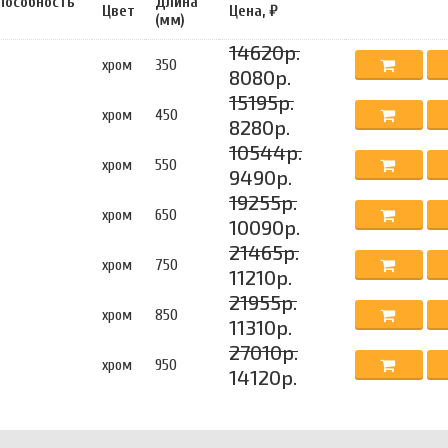
пособность
Длина
Цвет
Цена, ₽
(мм)
14620р.
хром
350
8080р.
15195р.
хром
450
8280р.
10544р.
хром
550
9490р.
19255р.
хром
650
10090р.
21465р.
хром
750
11210р.
21955р.
хром
850
11310р.
27010р.
хром
950
14120р.