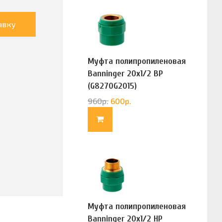
авку
Муфта полипропиленовая
Banninger 20х1/2 ВР
(G8270G2015)
960
р.
600
р.
Муфта полипропиленовая
Banninger 20х1/2 НР