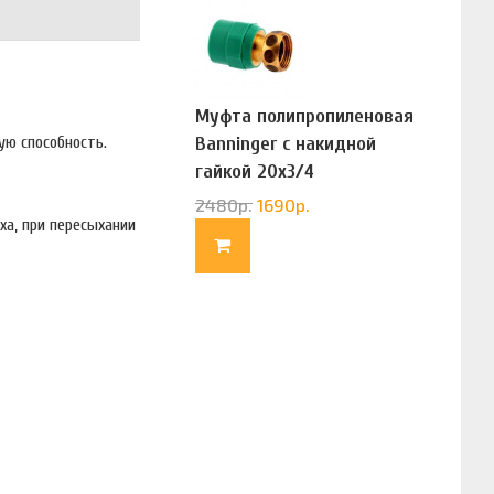
Муфта полипропиленовая
Banninger с накидной
ую способность.
гайкой 20х3/4
(G83322020)
2480
р.
1690
р.
ха, при пересыхании