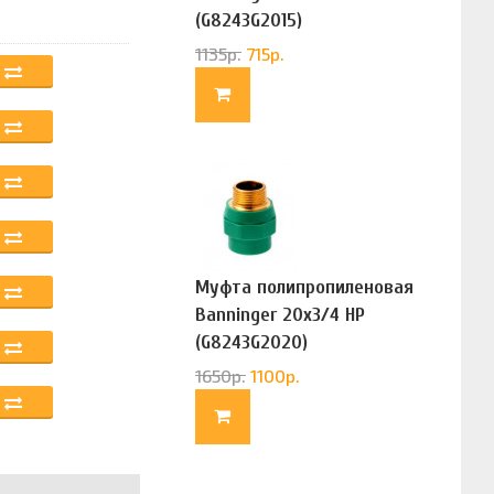
(G8243G2015)
1135
р.
715
р.
Муфта полипропиленовая
Banninger 20х3/4 НР
(G8243G2020)
1650
р.
1100
р.