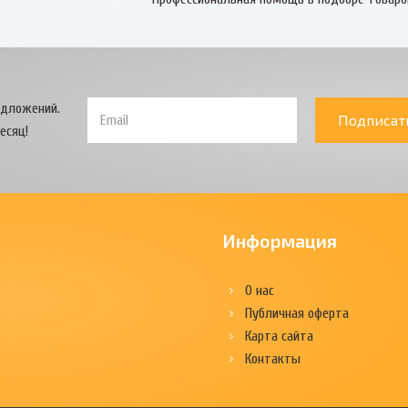
едложений.
Подписат
есяц!
Информация
О нас
Публичная оферта
Карта сайта
Контакты