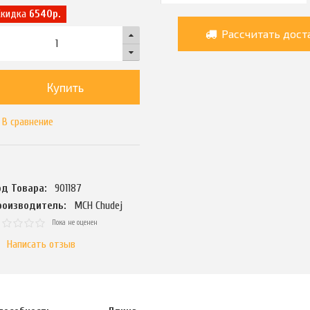
Скидка
6540р.
Рассчитать дост
Купить
В сравнение
од Товара:
901187
роизводитель:
MCH Chudej
Пока не оценен
Написать отзыв