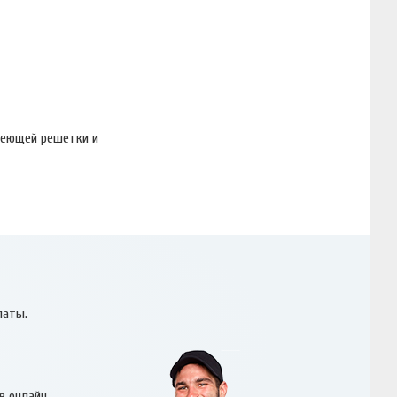
веющей решетки и
латы.
в онлайн