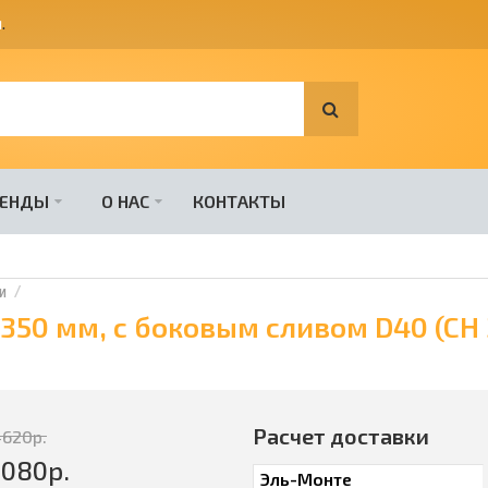
я
.
РЕНДЫ
О НАС
КОНТАКТЫ
и
50 мм, с боковым сливом D40 (CH 
Расчет доставки
4620
р.
8080
р.