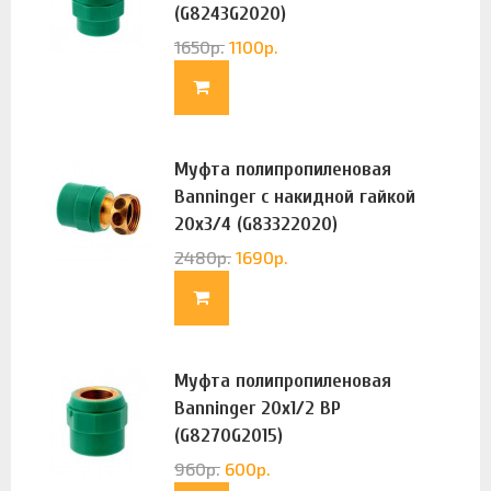
(G8243G2020)
1650
р.
1100
р.
Муфта полипропиленовая
Banninger с накидной гайкой
20х3/4 (G83322020)
2480
р.
1690
р.
Муфта полипропиленовая
Banninger 20х1/2 ВР
(G8270G2015)
960
р.
600
р.