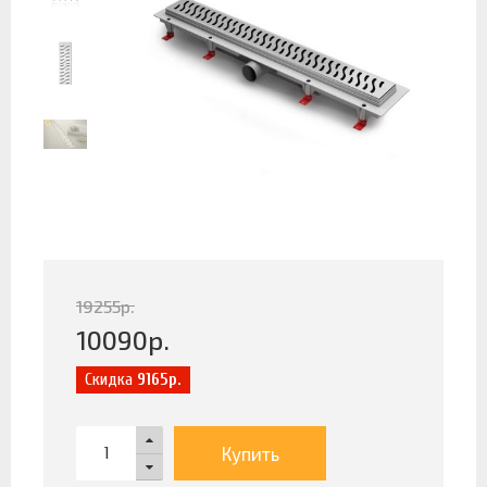
19255
р.
10090
р.
Скидка
9165р.
Купить