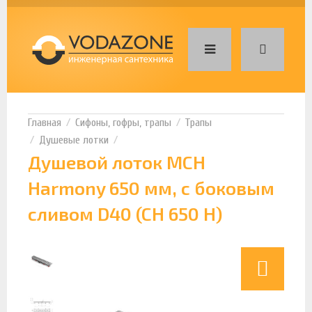
Сифоны, гофры, трапы
Трапы
Душевые лотки
Душевой лоток MCH
Harmony 650 мм, с боковым
сливом D40 (CH 650 H)