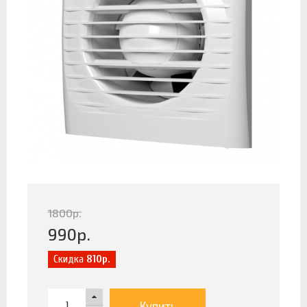
1800
р.
990
р.
Скидка
810р.
Купить