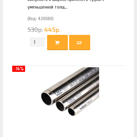
уменьшенной толщ...
(Код: 420080)
530
р.
445
р.
-16%