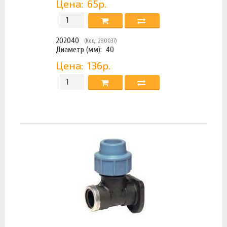
Цена:
65р.
202040
(Код: 280037)
Диаметр (мм):
40
Цена:
136р.