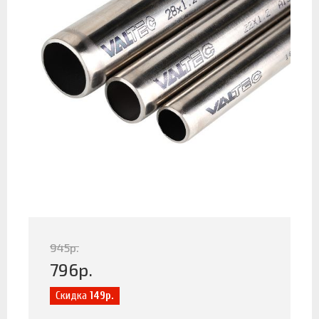
945
р.
796
р.
Скидка
149р.