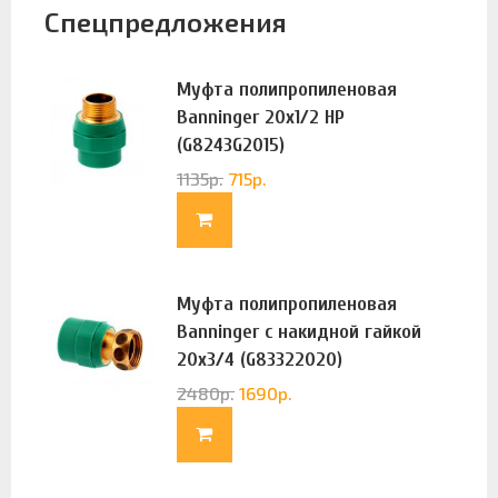
Спецпредложения
Муфта полипропиленовая
Banninger 20х1/2 НР
(G8243G2015)
1135
р.
715
р.
Муфта полипропиленовая
Banninger с накидной гайкой
20х3/4 (G83322020)
2480
р.
1690
р.