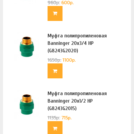
960
р.
600
р.
Муфта полипропиленовая
Banninger 20х3/4 НР
(G8243G2020)
1650
р.
1100
р.
Муфта полипропиленовая
Banninger 20х1/2 НР
(G8243G2015)
1135
р.
715
р.