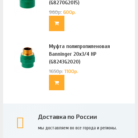
(G8270G2015)
960
р.
600
р.
Муфта полипропиленовая
Banninger 20х3/4 НР
(G8243G2020)
1650
р.
1100
р.
Доставка по России
мы доставляем во все города и регионы.