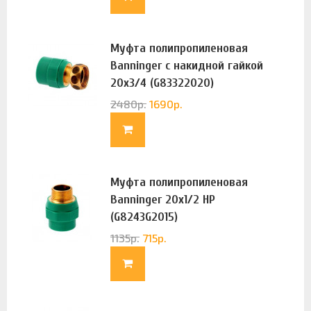
Муфта полипропиленовая
Banninger с накидной гайкой
20х3/4 (G83322020)
2480
р.
1690
р.
Муфта полипропиленовая
Banninger 20х1/2 НР
(G8243G2015)
1135
р.
715
р.