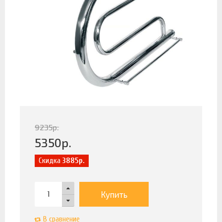
9235
р.
5350
р.
Скидка
3885р.
Купить
В сравнение