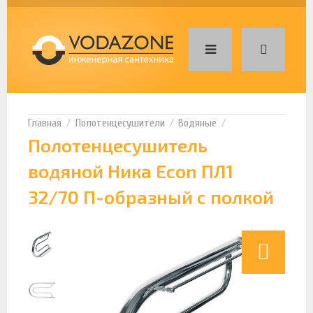
Полотенцесушители
Водяные
Полотенцесушитель
водяной Ника Econ ПЛ1
32/70 П-образный с полкой