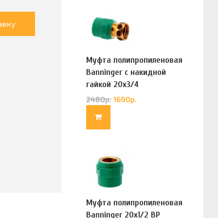
авку
Муфта полипропиленовая
Banninger с накидной
гайкой 20х3/4
(G83322020)
2480
р.
1690
р.
Муфта полипропиленовая
Banninger 20х1/2 ВР