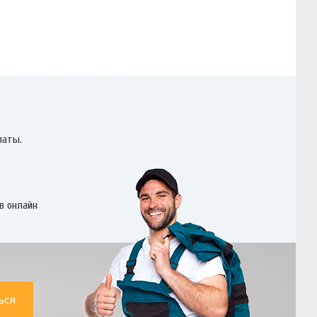
латы.
в онлайн
ься