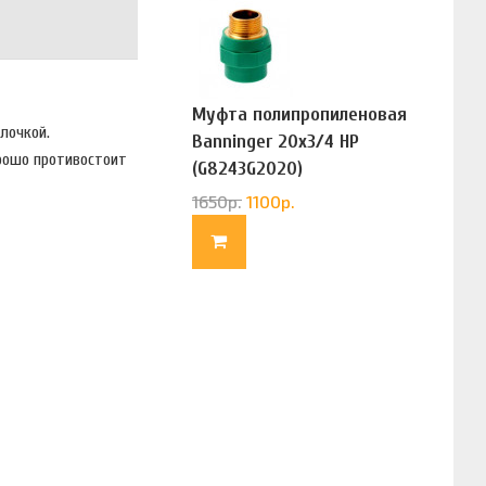
Муфта полипропиленовая
олочкой.
Banninger 20х3/4 НР
орошо противостоит
(G8243G2020)
1650
р.
1100
р.