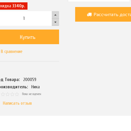
Скидка
3340р.
Рассчитать дост
Купить
В сравнение
од Товара:
200059
роизводитель:
Ника
Пока не оценен
Написать отзыв