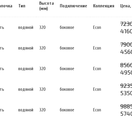
Высота
олочка
Тип
Подключение
Коллекция
Цена,
(мм)
7230
ть
водяной
320
боковое
Econ
4160
790
ть
водяной
320
боковое
Econ
456
856
ть
водяной
320
боковое
Econ
495
9235
ть
водяной
320
боковое
Econ
535
9885
ть
водяной
320
боковое
Econ
574