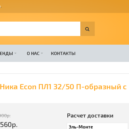
я
.
РЕНДЫ
О НАС
КОНТАКТЫ
Ника Econ ПЛ1 32/50 П-образный с
Расчет доставки
900
р.
4560
р.