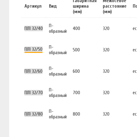
Габаритная
Межосевое
Артикул
Вид
ширина
расстояние
П
(мм)
(мм)
П-
ПЛ1 32/40
400
320
ес
образный
П-
ПЛ1 32/50
500
320
ес
образный
П-
ПЛ1 32/60
600
320
ес
образный
П-
ПЛ1 32/70
700
320
ес
образный
П-
ПЛ1 32/80
800
320
ес
образный