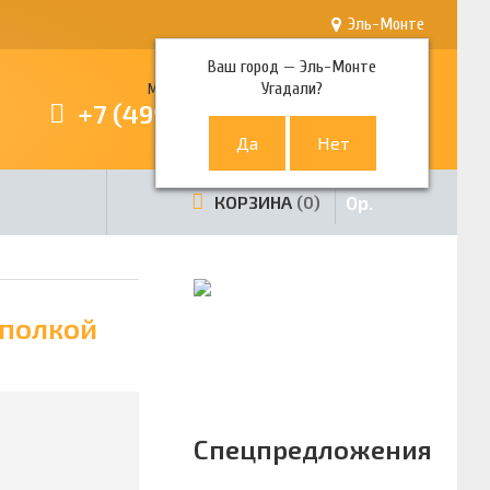
Эль-Монте
Ваш город —
Эль-Монте
Угадали?
Многоканальный телефон
+7 (499) 380-80-80
0
р.
КОРЗИНА
0
 полкой
Спецпредложения