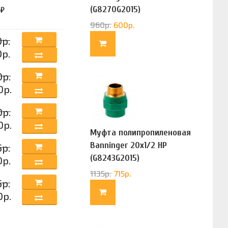
(G8270G2015)
 ₽
960
р.
600
р.
р.
р.
0р.
0р.
0р.
0р.
Муфта полипропиленовая
Banninger 20х1/2 НР
р.
(G8243G2015)
0р.
1135
р.
715
р.
р.
0р.