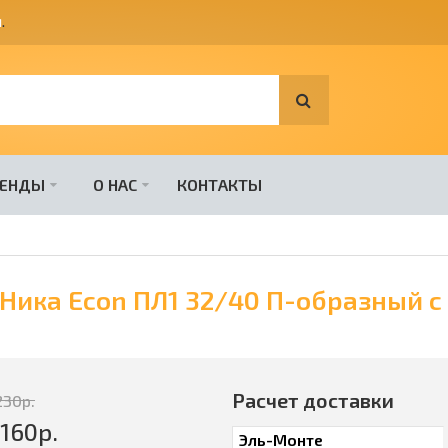
я
.
РЕНДЫ
О НАС
КОНТАКТЫ
Ника Econ ПЛ1 32/40 П-образный с
Расчет доставки
230
р.
160
р.