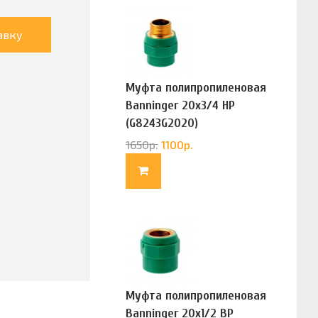
авку
Муфта полипропиленовая
Banninger 20х3/4 НР
(G8243G2020)
1650
р.
1100
р.
Муфта полипропиленовая
Banninger 20х1/2 ВР