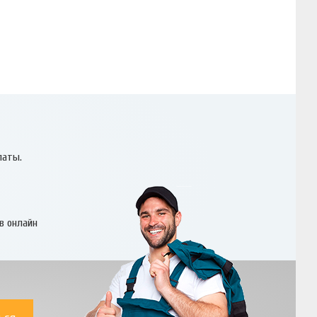
латы.
в онлайн
ься