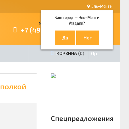
Эль-Монте
Ваш город —
Эль-Монте
Угадали?
Многоканальный телефон
+7 (499) 380-80-80
0
р.
КОРЗИНА
0
 полкой
Спецпредложения