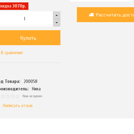
Скидка
3070р.
Рассчитать дост
Купить
В сравнение
од Товара:
200058
роизводитель:
Ника
Пока не оценен
Написать отзыв