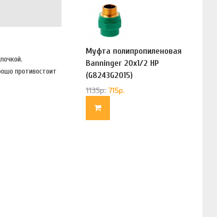
Муфта полипропиленовая
олочкой.
Banninger 20х1/2 НР
орошо противостоит
(G8243G2015)
1135
р.
715
р.