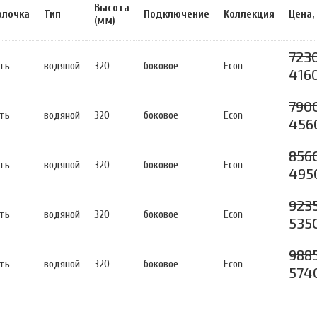
Высота
олочка
Тип
Подключение
Коллекция
Цена,
(мм)
7230
ть
водяной
320
боковое
Econ
4160
790
ть
водяной
320
боковое
Econ
456
856
ть
водяной
320
боковое
Econ
495
9235
ть
водяной
320
боковое
Econ
535
9885
ть
водяной
320
боковое
Econ
574