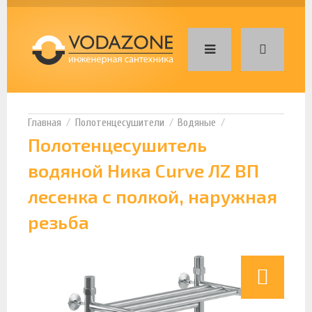
Полотенцесушители
Водяные
Полотенцесушитель
водяной Ника Curve ЛZ ВП
лесенка с полкой, наружная
резьба