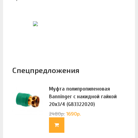
Спецпредложения
Муфта полипропиленовая
Banninger с накидной гайкой
20х3/4 (G83322020)
2480
р.
1690
р.