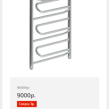
9000
р.
9000
р.
Скидка
1р.