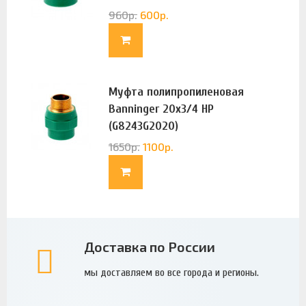
960
р.
600
р.
Муфта полипропиленовая
Banninger 20х3/4 НР
(G8243G2020)
1650
р.
1100
р.
Доставка по России
мы доставляем во все города и регионы.