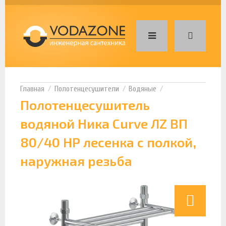
Полотенцесушители
Водяные
Полотенцесушитель
водяной Ника Curve ЛZ ВП
80/40 НР лесенка с полкой,
наружная резьба