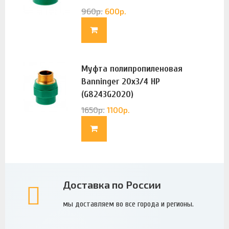
960
р.
600
р.
Муфта полипропиленовая
Banninger 20х3/4 НР
(G8243G2020)
1650
р.
1100
р.
Доставка по России
мы доставляем во все города и регионы.