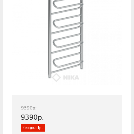
9390
р.
9390
р.
Скидка
1р.