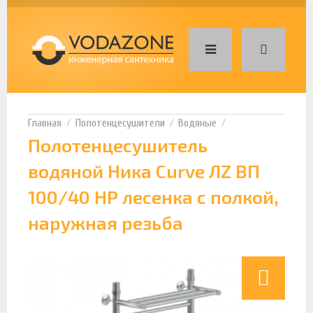
Полотенцесушители
Водяные
Полотенцесушитель
водяной Ника Curve ЛZ ВП
100/40 НР лесенка с полкой,
наружная резьба