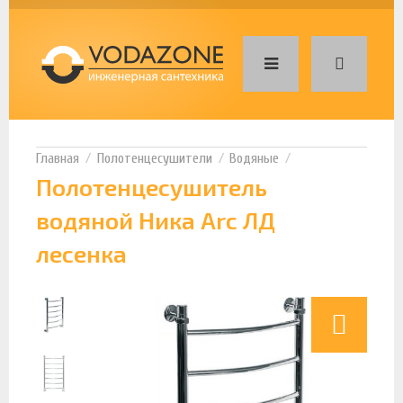
Полотенцесушители
Водяные
Полотенцесушитель
водяной Ника Arc ЛД
лесенка