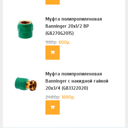
Муфта полипропиленовая
Banninger 20х1/2 ВР
(G8270G2015)
960
р.
600
р.
Муфта полипропиленовая
Banninger с накидной гайкой
20х3/4 (G83322020)
2480
р.
1690
р.