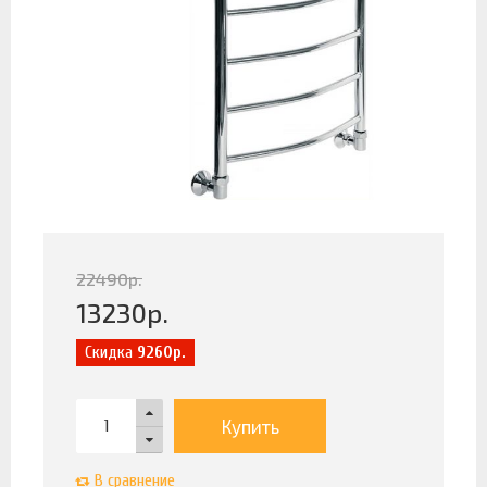
22490
р.
13230
р.
Скидка
9260р.
Купить
В сравнение