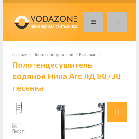
Полотенцесушители
Водяные
Полотенцесушитель
водяной Ника Arc ЛД 80/30
лесенка