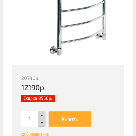
20740
р.
12190
р.
Скидка
8550р.
Купить
В сравнение