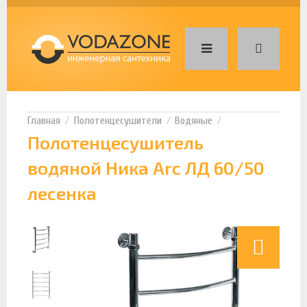
Полотенцесушители
Водяные
Полотенцесушитель
водяной Ника Arc ЛД 60/50
лесенка