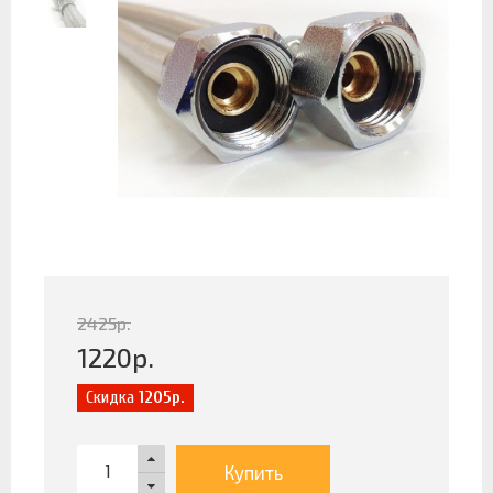
2425
р.
1220
р.
Скидка
1205р.
Купить