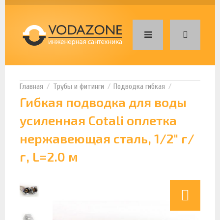
Трубы и фитинги
Подводка гибкая
Гибкая подводка для воды
усиленная Cotali оплетка
нержавеющая сталь, 1/2" г/
г, L=2.0 м