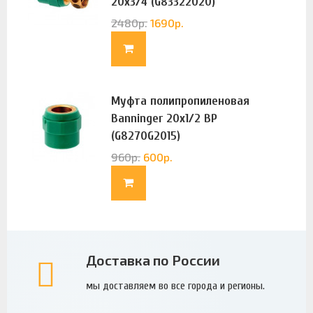
20х3/4 (G83322020)
2480
р.
1690
р.
Муфта полипропиленовая
Banninger 20х1/2 ВР
(G8270G2015)
960
р.
600
р.
Доставка по России
мы доставляем во все города и регионы.