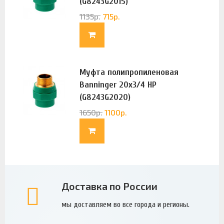
(G8243G2015)
1135
р.
715
р.
Муфта полипропиленовая
Banninger 20х3/4 НР
(G8243G2020)
1650
р.
1100
р.
Доставка по России
мы доставляем во все города и регионы.