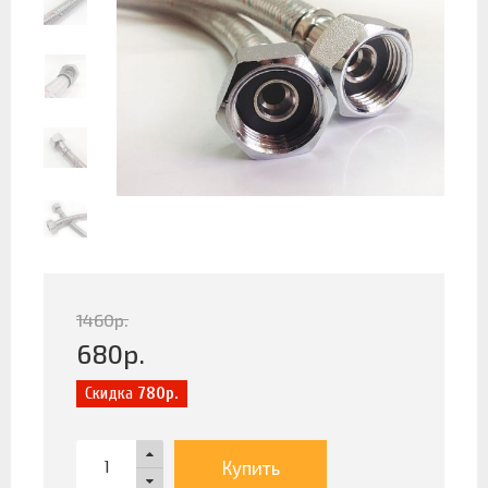
1460
р.
680
р.
Скидка
780р.
Купить