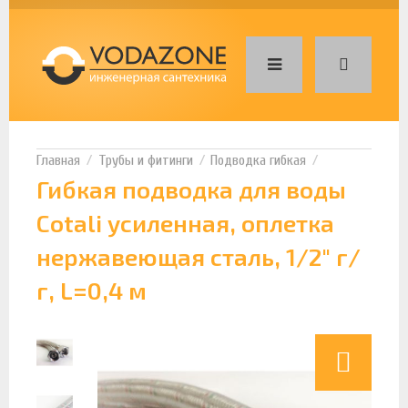
Трубы и фитинги
Подводка гибкая
Гибкая подводка для воды
Cotali усиленная, оплетка
нержавеющая сталь, 1/2" г/
г, L=0,4 м