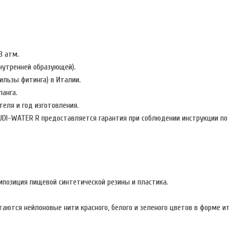
3 атм.
нутренней образующей).
ильзы фитинга) в Италии.
анга.
еля и год изготовления.
 UDI-WATER R предоставляется гарантия при соблюдении инструкции п
позиция пищевой синтетической резины и пластика.
аются нейлоновые нити красного, белого и зеленого цветов в форме ит