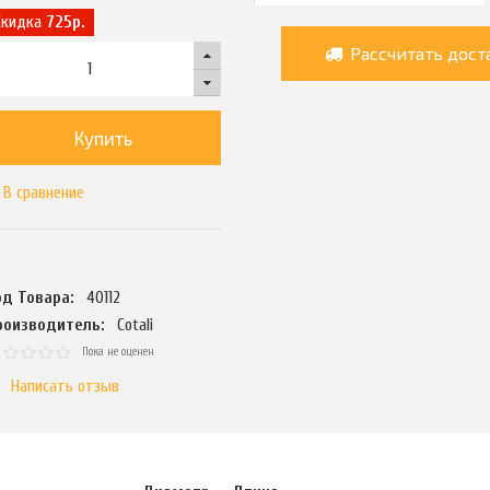
Скидка
725р.
Рассчитать дост
Купить
В сравнение
од Товара:
40112
роизводитель:
Cotali
Пока не оценен
Написать отзыв