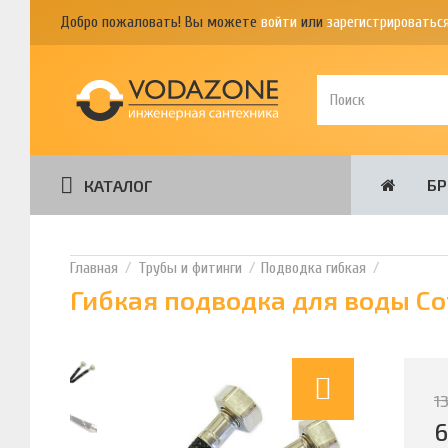
Добро пожаловать! Вы можете
войти
или
зарегистрироватьс
Б
КАТАЛОГ
Трубы и фитинги
Подводка гибкая
Гибкая подводка для воды Cota
1
6