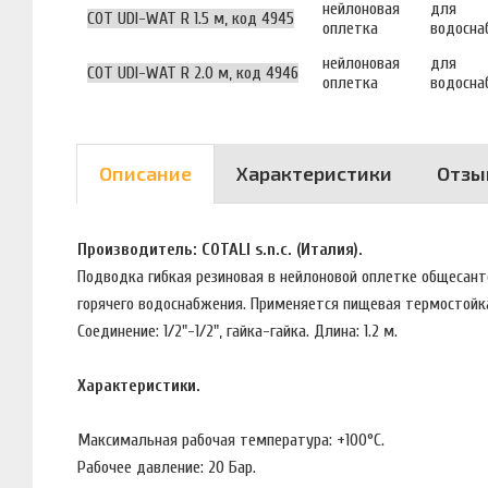
нейлоновая
для
COT UDI-WAT R 1.5 м, код 4945
оплетка
водосна
нейлоновая
для
COT UDI-WAT R 2.0 м, код 4946
оплетка
водосна
Описание
Характеристики
Отзы
Производитель: COTALI s.n.c. (Италия).
Подводка гибкая резиновая в нейлоновой оплетке общесанте
горячего водоснабжения. Применяется пищевая термостойка
Соединение: 1/2"-1/2", гайка-гайка. Длина: 1.2 м.
Характеристики.
Максимальная рабочая температура: +100°C.
Рабочее давление: 20 Бар.