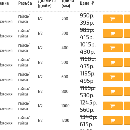
Диаметр
Длина
ение
Резьба
Цена, ₽
(дюйм)
(мм)
950р.
гайка/
1/2
200
бжения
гайка
395р.
985р.
гайка/
1/2
300
бжения
гайка
415р.
1015р.
гайка/
1/2
400
бжения
гайка
430р.
1160р.
гайка/
1/2
500
бжения
гайка
475р.
1195р.
гайка/
1/2
600
бжения
гайка
495р.
1195р.
гайка/
1/2
800
бжения
гайка
530р.
1245р.
гайка/
1/2
1000
бжения
гайка
560р.
1340р.
гайка/
1/2
1200
бжения
гайка
615р.