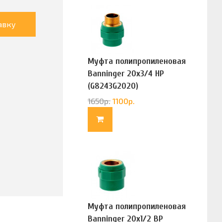
авку
Муфта полипропиленовая
Banninger 20х3/4 НР
(G8243G2020)
1650
р.
1100
р.
Муфта полипропиленовая
Banninger 20х1/2 ВР