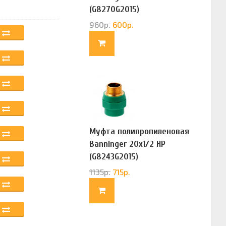
(G8270G2015)
960
р.
600
р.
Муфта полипропиленовая
Banninger 20х1/2 НР
(G8243G2015)
1135
р.
715
р.