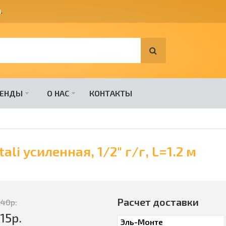
я
.
РЕНДЫ
О НАС
КОНТАКТЫ
li усиленная, 1/2" г/г, L=1.2 м
Расчет доставки
340
р.
15
р.