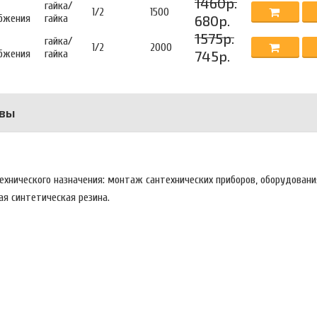
1460р.
гайка/
1/2
1500
бжения
гайка
680р.
1575р.
гайка/
1/2
2000
бжения
гайка
745р.
вы
хнического назначения: монтаж сантехнических приборов, оборудования
я синтетическая резина.