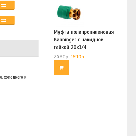
Муфта полипропиленовая
Banninger с накидной
гайкой 20х3/4
(G83322020)
2480
р.
1690
р.
, холодного и