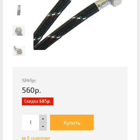
1245
р.
560
р.
Скидка
685р.
Купить
В сравнение