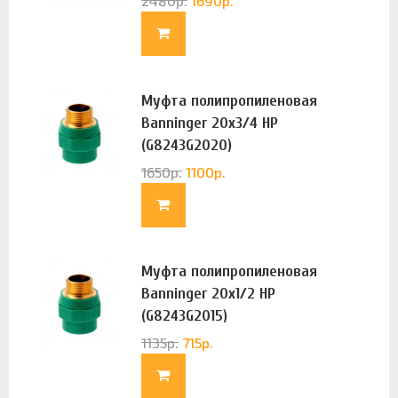
2480
р.
1690
р.
Муфта полипропиленовая
Banninger 20х3/4 НР
(G8243G2020)
1650
р.
1100
р.
Муфта полипропиленовая
Banninger 20х1/2 НР
(G8243G2015)
1135
р.
715
р.