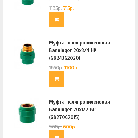
1135
р.
715
р.
Муфта полипропиленовая
Banninger 20х3/4 НР
(G8243G2020)
1650
р.
1100
р.
Муфта полипропиленовая
Banninger 20х1/2 ВР
(G8270G2015)
960
р.
600
р.