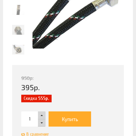
950
р.
395
р.
Скидка
555р.
Купить
В сравнение