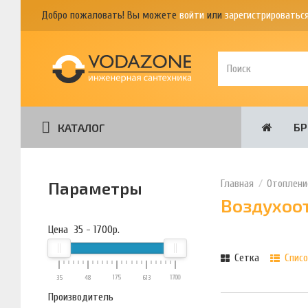
Добро пожаловать! Вы можете
войти
или
зарегистрироватьс
Б
КАТАЛОГ
Отоплени
Параметры
Воздухоо
Цена
35
-
1700
р.
Сетка
Списо
35
48
175
613
1700
Производитель