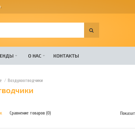
я
.
РЕНДЫ
О НАС
КОНТАКТЫ
е
Воздухоотводчики
тводчики
к
Сравнение товаров (0)
Показат