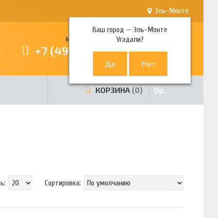
Эль-Монте
Ваш город —
Эль-Монте
Угадали?
Многоканальный телефон
+7 (499) 380-80-80
0
р.
КОРЗИНА
0
ь:
Сортировка: