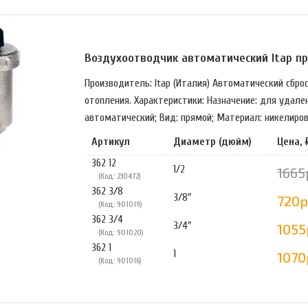
Воздухоотводчик автоматический Itap п
Производитель: Itap (Италия) Автоматический сбро
отопления. Характеристики: Назначение: для удален
автоматический; Вид: прямой; Материал: никелирова
Артикул
Диаметр (дюйм)
Цена, 
362 12
1/2
1665
(Код: 230472)
362 3/8
3/8"
720р
(Код: 901019)
362 3/4
3/4"
1055
(Код: 901020)
362 1
1
1070
(Код: 901016)