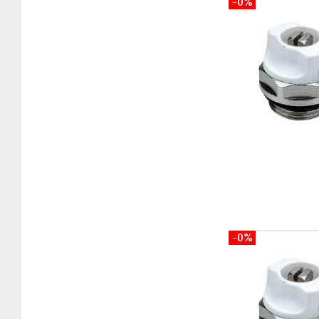
-0%
-0%