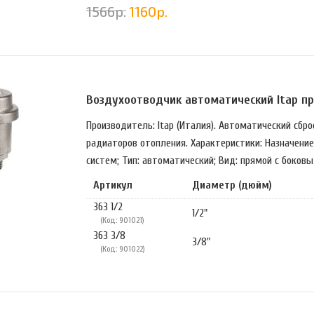
1566
р.
1160
р.
Воздухоотводчик автоматический Itap п
Производитель: Itap (Италия). Автоматический сбр
радиаторов отопления. Характеристики: Назначение
систем; Тип: автоматический; Вид: прямой с боков
Артикул
Диаметр (дюйм)
363 1/2
1/2"
(Код: 901021)
363 3/8
3/8"
(Код: 901022)