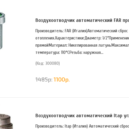
Воздухоотводчик автоматический FAR прям
Производитель: FAR (Италия)Автоматический сброс
отопления.Характеристики:Диаметр: 1/2"Применени
прямойМатериал: Никелированная латуньМаксималь
температура: 110°СРезьба: наружная...
(Код: 300080)
1485
р.
1100
р.
Воздухоотводчик автоматический Itap угло
Производитель: Itap (Италия) Автоматический сбро