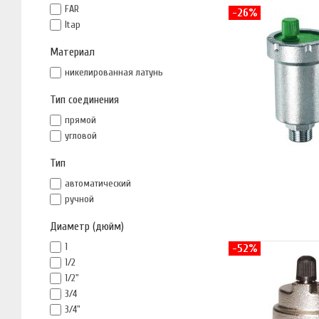
FAR
-26%
Itap
Материал
никелированная латунь
Тип соединения
прямой
угловой
Тип
автоматический
ручной
Диаметр (дюйм)
1
-52%
1/2
1/2"
3/4
3/4"