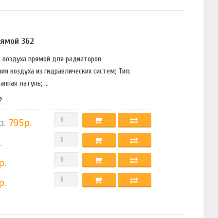
рямой 362
с воздуха прямой для радиаторов
ия воздуха из гидравлических систем; Тип:
нная латунь; ...
₽
р.
795р.
.
р.
р.