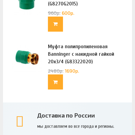
(G8270G2015)
960
р.
600
р.
Муфта полипропиленовая
Banninger с накидной гайкой
20х3/4 (G83322020)
2480
р.
1690
р.
Доставка по России
мы доставляем во все города и регионы.