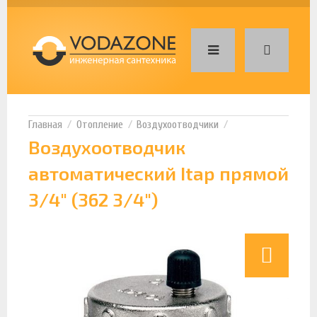
Отопление
Воздухоотводчики
Воздухоотводчик
автоматический Itap прямой
3/4" (362 3/4")