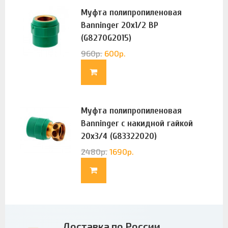
Муфта полипропиленовая
Banninger 20х1/2 ВР
(G8270G2015)
960
р.
600
р.
Муфта полипропиленовая
Banninger с накидной гайкой
20х3/4 (G83322020)
2480
р.
1690
р.
Доставка по России