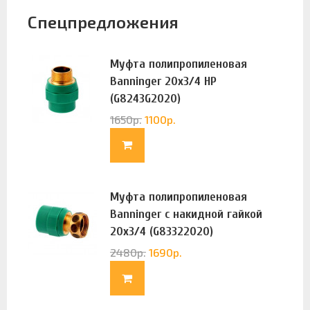
Спецпредложения
Муфта полипропиленовая
Banninger 20х3/4 НР
(G8243G2020)
1650
р.
1100
р.
Муфта полипропиленовая
Banninger с накидной гайкой
20х3/4 (G83322020)
2480
р.
1690
р.