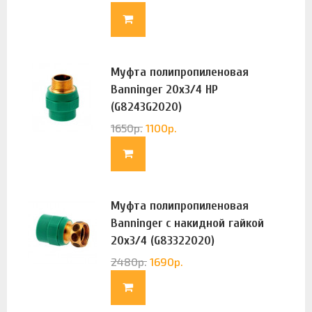
Муфта полипропиленовая
Banninger 20х3/4 НР
(G8243G2020)
1650
р.
1100
р.
Муфта полипропиленовая
Banninger с накидной гайкой
20х3/4 (G83322020)
2480
р.
1690
р.