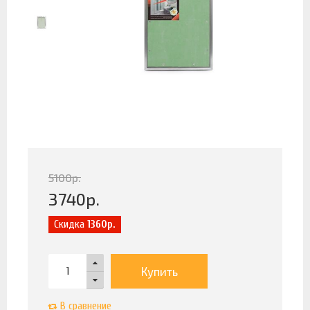
5100
р.
3740
р.
Скидка
1360р.
Купить
В сравнение