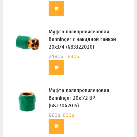
Муфта полипропиленовая
Banninger с накидной гайкой
20х3/4 (G83322020)
2480
р.
1690
р.
Муфта полипропиленовая
Banninger 20х1/2 ВР
(G8270G2015)
960
р.
600
р.