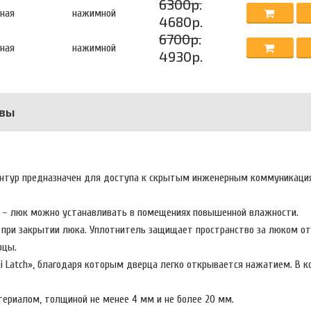
6300р.
ная
нажимной
4680р.
6700р.
ная
нажимной
4930р.
вы
онтур предназначен для доступа к скрытым инженерным коммуникаци
ст – люк можно устанавливать в помещениях повышенной влажности.
 при закрытии люка. Уплотнитель защищает пространство за люком от
ерцы.
Latch», благодаря которым дверца легко открывается нажатием. В 
ериалом, толщиной не менее 4 мм и не более 20 мм.