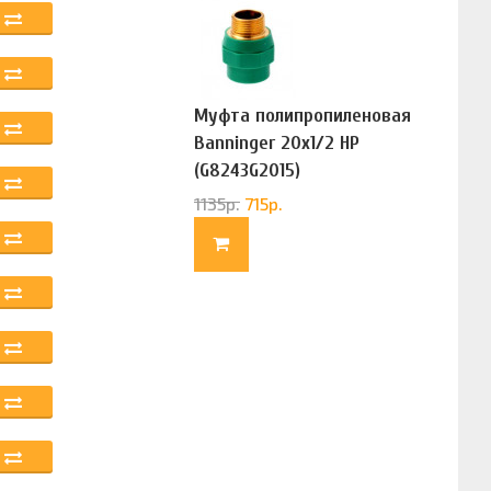
Муфта полипропиленовая
Banninger 20х1/2 НР
(G8243G2015)
1135
р.
715
р.