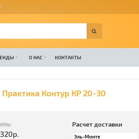
я
.
РЕНДЫ
О НАС
КОНТАКТЫ
 Практика Контур КР 20-30
Расчет доставки
500
р.
3320
р.