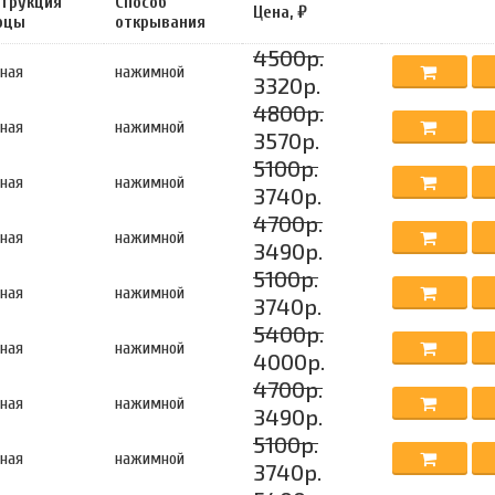
струкция
Способ
Цена, ₽
рцы
открывания
4500р.
ная
нажимной
3320р.
4800р.
ная
нажимной
3570р.
5100р.
ная
нажимной
3740р.
4700р.
ная
нажимной
3490р.
5100р.
ная
нажимной
3740р.
5400р.
ная
нажимной
4000р.
4700р.
ная
нажимной
3490р.
5100р.
ная
нажимной
3740р.