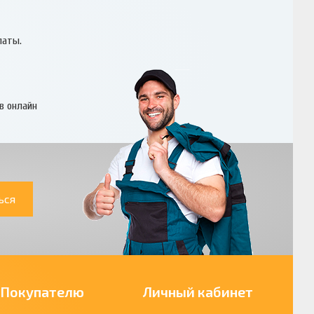
латы.
в онлайн
ься
Покупателю
Личный кабинет