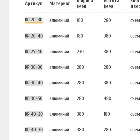
Ширина
Высота
Кон
Артикул
Материал
(мм)
(мм)
две
КР 20-30
алюминий
180
280
съем
КР 20-40
алюминий
180
380
съем
КР 25-40
алюминий
230
380
съем
КР 30-30
алюминий
280
280
съем
КР 30-40
алюминий
280
380
съем
КР 30-50
алюминий
280
480
съем
КР 40-20
алюминий
380
180
съем
КР 40-30
алюминий
380
280
съем