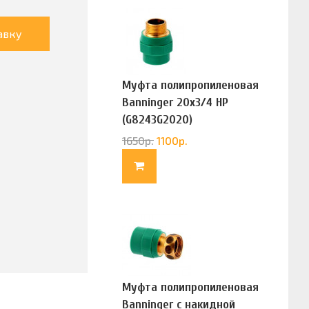
авку
Муфта полипропиленовая
Banninger 20х3/4 НР
(G8243G2020)
1650
р.
1100
р.
Муфта полипропиленовая
Banninger с накидной