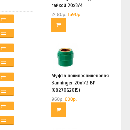
гайкой 20х3/4
(G83322020)
2480
р.
1690
р.
Муфта полипропиленовая
Banninger 20х1/2 ВР
(G8270G2015)
960
р.
600
р.