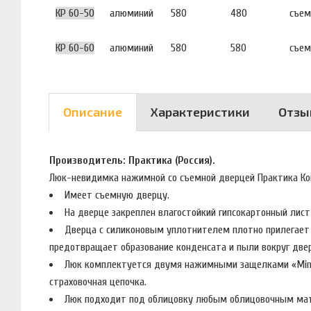
КР 60-50
алюминий
580
480
съем
КР 60-60
алюминий
580
580
съем
Описание
Характеристики
Отзы
Производитель: Практика (Россия).
Люк-невидимка нажимной со съемной дверцей Практика К
Имеет съемную дверцу.
На дверце закреплен влагостойкий гипсокартонный ли
Дверца с силиконовым уплотнителем плотно прилегает
предотвращает образование конденсата и пыли вокруг дв
Люк комплектуется двумя нажимными защелками «Mini 
страховочная цепочка.
Люк подходит под облицовку любым облицовочным мат