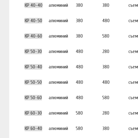
КР 40-40
алюминий
380
380
съем
КР 40-50
алюминий
380
480
съем
КР 40-60
алюминий
380
580
съем
КР 50-30
алюминий
480
280
съем
КР 50-40
алюминий
480
380
съем
КР 50-50
алюминий
480
480
съем
КР 50-60
алюминий
480
580
съем
КР 60-30
алюминий
580
280
съем
КР 60-40
алюминий
580
380
съем