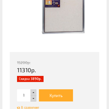
15200
р.
11310
р.
Скидка
3890р.
Купить
В сравнение