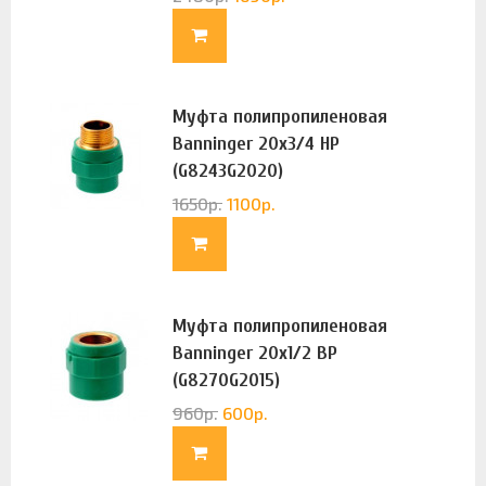
Муфта полипропиленовая
Banninger 20х3/4 НР
(G8243G2020)
1650
р.
1100
р.
Муфта полипропиленовая
Banninger 20х1/2 ВР
(G8270G2015)
960
р.
600
р.