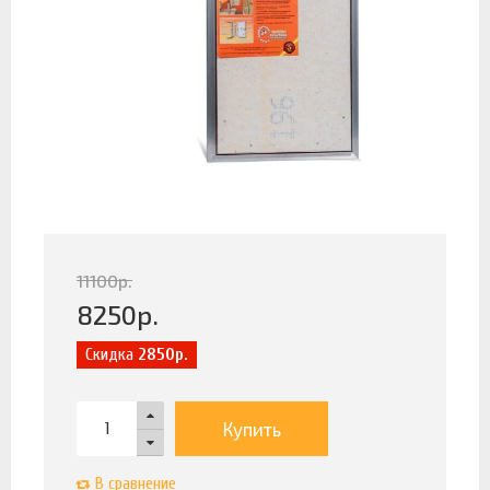
11100
р.
8250
р.
Скидка
2850р.
Купить
В сравнение