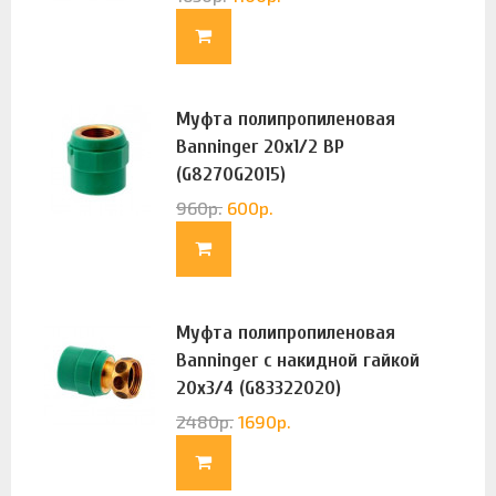
Муфта полипропиленовая
Banninger 20х1/2 ВР
(G8270G2015)
960
р.
600
р.
Муфта полипропиленовая
Banninger с накидной гайкой
20х3/4 (G83322020)
2480
р.
1690
р.