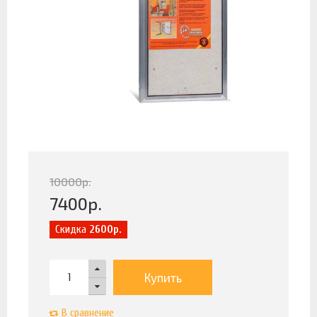
10000
р.
7400
р.
Скидка
2600р.
Купить
В сравнение